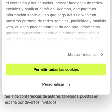
el contenido y los anuncios, ofrecer funciones de redes
sociales y analizar el tráfico. Además, compartimos
información sobre el uso que haga del sitio web con
Fotografía: Ixone Sádaba
nuestros partners de redes sociales, publicidad y análisis
web, quienes pueden combinarla con otra información
que les haya proporcionado o que hayan recopilado a
partir del uso que haya hecho de sus servicios. Puede
La obra de Gema Intxausti está atravesada por la prác...
obtener más información
AQUÍ
MÁS INFORMACIÓN
Mostrar detalles
Permitir todas las cookies
Pertenece a Programa: Políticas
del humo
Personalizar
Serie de conferencias de autores fallecidos, puestas en
escena por diversos invitados.