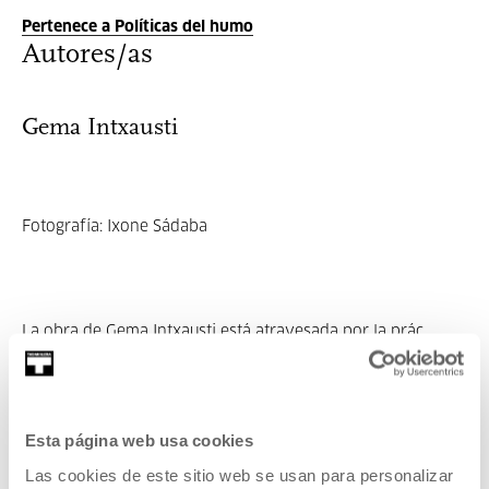
Pertenece a Políticas del humo
Autores/as
Gema Intxausti
Fotografía: Ixone Sádaba
La obra de Gema Intxausti está atravesada por la prác...
MÁS INFORMACIÓN
Invitados/as
Esta página web usa cookies
Gema Intxausti
Las cookies de este sitio web se usan para personalizar