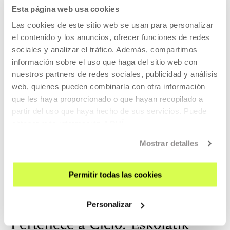
Esta página web usa cookies
ópera prima "El silencio es un cuerpo que cae" en IDFA, film
multipremiado en más de 50 festivales internacionales.
Las cookies de este sitio web se usan para personalizar
Actualmente escribe su segundo largometraje.
el contenido y los anuncios, ofrecer funciones de redes
sociales y analizar el tráfico. Además, compartimos
información sobre el uso que haga del sitio web con
nuestros partners de redes sociales, publicidad y análisis
web, quienes pueden combinarla con otra información
que les haya proporcionado o que hayan recopilado a
partir del uso que haya hecho de sus servicios. Puede
Sesión comisariada por Hella Spinelli, Anna de Guia-
obtener más información
AQUÍ
Eriksson y Silvia Cruz.
Mostrar detalles
(estudiantes de la especialización de comisariado de EQZE).
Pertenece a Eskolatik
Permitir todas las cookies
Personalizar
Pertenece a Ciclo: Eskolatik