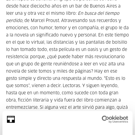
desde hace dieciocho años en un bar de Buenos Aires a
leer una y otra vez el mismo libro:
En busca del tiempo
perdido
, de Marcel Proust. Atravesando sus recuerdos y
emociones, con humor, temor y en compañía, el grupo le da
a la novela un significado nuevo y personal. En este tiempo
en el que lo virtual, las distancias y las pantallas de bolsillo
lo han tomado todo, esta película es un oasis y un gesto de
resistencia: porque, ¿qué puede haber más revolucionario
que un grupo de gente reuniéndose a leer en voz alta una
novela de siete tomos y miles de páginas? Hay en ese
gesto simple y directo una respuesta al mundo. “Esto es lo
que somos”, vienen a decir. Lectoras. Y siguen leyendo,
hasta que en un momento, como sucede con toda gran
obra, ficción literaria y vida fuera del libro comienzan a
entremezclarse. Si alguna vez el arte sirvió para algo, quizá
fuera para esto. Esto es una película sobre el paso del
tiempo, sobre el miedo a estar solas, sobre la compañía,
sobre la alegría del encuentro, sobre la soledad de las