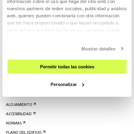
información sobre el uso que haga del sitio web con
nuestros partners de redes sociales, publicidad y análisis
web, quienes pueden combinarla con otra información
que les haya proporcionado o que hayan recopilado a
partir del uso que haya hecho de sus servicios. Puede
obtener más información
AQUÍ
REGÍSTRATE AL BOLETÍN
Mostrar detalles
AGENDA
Permitir todas las cookies
VISÍTANOS
CONTACTO Y HORARIOS
Personalizar
CÓMO LLEGAR
VISITAS GUIADAS
ALOJAMIENTO
ACCESIBILIDAD
NORMAS
PLANO DEL EDIFICIO