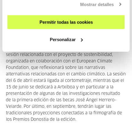
Sostenibilidad, el cortometraje, Artxiboa y Premios
Mostrar detalles
Donostia: cuarto año de “Zinemaldia + Plus”
Permitir todas las cookies
Por cuarto año consecutivo, el Festival de San Sebastián
programará en la pantalla compartida a través del
ciclo
Zinemaldia + Plus
, un foco anual vinculado a los programas
Personalizar
y contenidos de Z365, el Festival de todo el año del
Festival de San Sebastián. El 10 de febrero habrá una
sesión relacionada con el proyecto de sostenibilidad,
organizada en colaboración con el European Climate
Foundation, que reflexionará sobre las narrativas
alternativas relacionadas con el cambio climático. La sesión
del 6 de abril estará ligada al cortometraje, mientras que el
15 de junio se dedicará a Artxiboa y en particular a la
presentación de algunas de las investigaciones resultado
de la primera edición de las becas José Ángel Herrero-
Velarde. Por último, en septiembre, tendrán lugar las
tradicionales proyecciones conectadas a la filmografía de
los Premios Donostia de la edición.