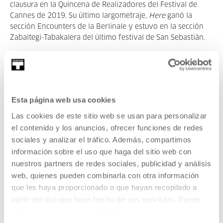
clausura en la Quincena de Realizadores del Festival de
Cannes de 2019. Su último largometraje,
Here
ganó la
sección Encounters de la Berlinale y estuvo en la sección
Zabaltegi-Tabakalera del último festival de San Sebastián.
Además, Tabakalera continuará promoviendo el
acercamiento entre cineastas y espectadores/as, y lo hará
gracias a proyectos como
Cine hablado
, que propone un
espacio de encuentro para que directores/as charlen en la
Esta página web usa cookies
sala de cine sobre el proceso de creación de sus películas.
Las cookies de este sitio web se usan para personalizar
El ciclo contará con
Fermín Muguruza
el próximo domingo,
17 de diciembre, con la proyección de
el contenido y los anuncios, ofrecer funciones de redes
Bidasoa 2018-2023
y continuará en 2024 con
Jaione Camborda, Isabel
sociales y analizar el tráfico. Además, compartimos
Herguera, Ion de Sosa, Celia Rico y Alberto Martín
información sobre el uso que haga del sitio web con
Menacho,
entre otros.
nuestros partners de redes sociales, publicidad y análisis
web, quienes pueden combinarla con otra información
Por último, se sucederán nuevas ediciones de cine familiar
que les haya proporcionado o que hayan recopilado a
con
Kameleoiak Gara!
y el ciclo de
Cine contemporáneo.
partir del uso que haya hecho de sus servicios. Puede
obtener más información
AQUÍ