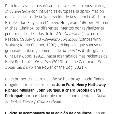
El ciclo atraviesa seis décadas de westerns crepusculares,
dirty westerns
con influencias europeas, la aproximación
de los cineastas de la “generación de la violencia” (Richard
Brooks, Don Siegel) o el “nuevo Hollywood” (Robert Altman,
Michael Cimino), los diferentes intentos por revitalizar el
género en las décadas de los 80 –
Silverado
(Lawrence
Kasdan, 1985)– y 90 –
Bailando con lobos
(Dances with
Wolves; Kevin Costner, 1990)–, el impulso que supuso el
gran éxito crítico y comercial de
Sin perdón
(Unforgiven;
Clint Eastwood, 1992)… hasta los trabajos más recientes de
Kelly Reichardt –
First Cow
(2019)– o Jane Campion –
El
poder del perro
(The Power of the Dog, 2021)–.
En el primer trimestre del año se han programado filmes
dirigidos por cineastas como
John Ford, Henry Hathaway,
Richard Mulligan, John Sturges, Richard Brooks
o
Sam
Peckinpah
por partida doble con las fundamentales
Duelo
en la Alta Sierra
y
Grupo salvaje
.
El ciclo se acompañará de la edición de dos libros
, uno en