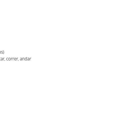
os)
tar, correr, andar