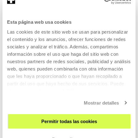
Esta página web usa cookies
Emilio Moreno
Las cookies de este sitio web se usan para personalizar
el contenido y los anuncios, ofrecer funciones de redes
sociales y analizar el tráfico. Además, compartimos
información sobre el uso que haga del sitio web con
nuestros partners de redes sociales, publicidad y análisis
web, quienes pueden combinarla con otra información
que les haya proporcionado o que hayan recopilado a
partir del uso que haya hecho de sus servicios. Puede
obtener más información
AQUÍ
Mostrar detalles
Emilio Moreno (Ávila, España, 1980) es artista y en su
traba...
Permitir todas las cookies
MÁS INFORMACIÓN