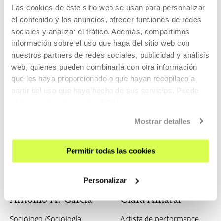
Eloy Fernández
Christian Salmon
Las cookies de este sitio web se usan para personalizar
Porta
el contenido y los anuncios, ofrecer funciones de redes
Investigador y ensayista
sociales y analizar el tráfico. Además, compartimos
Ensayista y spoken word
información sobre el uso que haga del sitio web con
performer
nuestros partners de redes sociales, publicidad y análisis
web, quienes pueden combinarla con otra información
que les haya proporcionado o que hayan recopilado a
partir del uso que haya hecho de sus servicios. Puede
obtener más información
AQUÍ
Ana Pfaff
Amparo Lasén
Mostrar detalles
Montadora de cine
Socióloga (Sociología
Ordinaria)
Permitir todas las cookies
Personalizar
Antonio A. García
Clara Amaral
Sociólogo (Sociología
Artista de performance