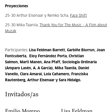
Proyecciones
25-30 Arthur Elsenaar y Remko Scha,
Face Shift
25-30 Mika Taanila,
Thank You for The Music – A Film about
Muzak
Participantes:
Lisa Feldman Barrett,
Garbiñe Biurrun,
Joan
Fontcuberta,
Eloy Fernández Porta,
Christian
Salmon,
Martí Manen,
Ana Pfaff,
Sociología Ordinaria
(Amparo Lasén, A. A García),
Mika Taanila,
Daniel
Vanello,
Clara Amaral
,
Lola Cañamero
,
Franziska
Rautenberg,
Arthur Elsenaar y
Sara Hidalgo.
Invitados/as
Emilio Moreno
Lisa Feldman