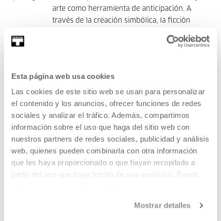
arte como herramienta de anticipación. A
través de la creación simbólica, la ficción
crítica y los lenguajes experimentales, se busca
imaginar y prototipar mundos posibles que
inspiren acción colectiva más allá del presente
colapsante.
Esta página web usa cookies
Las cookies de este sitio web se usan para personalizar
el contenido y los anuncios, ofrecer funciones de redes
FORMULARIO
sociales y analizar el tráfico. Además, compartimos
información sobre el uso que haga del sitio web con
nuestros partners de redes sociales, publicidad y análisis
web, quienes pueden combinarla con otra información
Contenido relacionado
que les haya proporcionado o que hayan recopilado a
partir del uso que haya hecho de sus servicios. Puede
obtener más información
AQUÍ
AGENDA
Mostrar detalles
SummerLab 2026