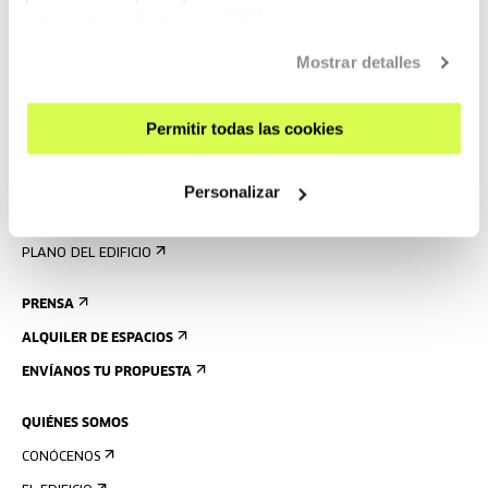
obtener más información
AQUÍ
VISÍTANOS
CONTACTO Y HORARIOS
Mostrar detalles
CÓMO LLEGAR
VISITAS GUIADAS
Permitir todas las cookies
ALOJAMIENTO
ACCESIBILIDAD
Personalizar
NORMAS
PLANO DEL EDIFICIO
PRENSA
ALQUILER DE ESPACIOS
ENVÍANOS TU PROPUESTA
QUIÉNES SOMOS
CONÓCENOS