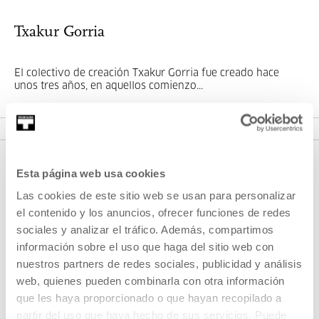
Txakur Gorria
El colectivo de creación Txakur Gorria fue creado hace
unos tres años, en aquellos comienzo...
MÁS INFORMACIÓN
Esta página web usa cookies
Las cookies de este sitio web se usan para personalizar
el contenido y los anuncios, ofrecer funciones de redes
sociales y analizar el tráfico. Además, compartimos
información sobre el uso que haga del sitio web con
nuestros partners de redes sociales, publicidad y análisis
REGÍSTRATE AL BOLETÍN
web, quienes pueden combinarla con otra información
que les haya proporcionado o que hayan recopilado a
AGENDA
partir del uso que haya hecho de sus servicios. Puede