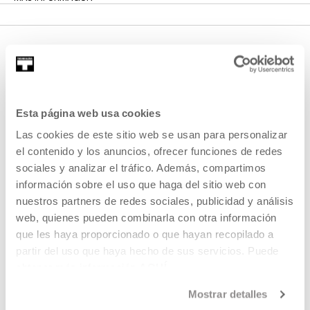
Esta página web usa cookies
Las cookies de este sitio web se usan para personalizar
el contenido y los anuncios, ofrecer funciones de redes
REGÍSTRATE AL BOLETÍN
sociales y analizar el tráfico. Además, compartimos
AGENDA
información sobre el uso que haga del sitio web con
nuestros partners de redes sociales, publicidad y análisis
VISÍTANOS
web, quienes pueden combinarla con otra información
CONTACTO Y HORARIOS
que les haya proporcionado o que hayan recopilado a
partir del uso que haya hecho de sus servicios. Puede
CÓMO LLEGAR
obtener más información
AQUÍ
VISITAS GUIADAS
Mostrar detalles
ALOJAMIENTO