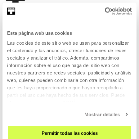
Esta página web usa cookies
REGÍSTRATE AL BOLETÍN
Las cookies de este sitio web se usan para personalizar
AGENDA
el contenido y los anuncios, ofrecer funciones de redes
sociales y analizar el tráfico. Además, compartimos
VISÍTANOS
información sobre el uso que haga del sitio web con
CONTACTO Y HORARIOS
nuestros partners de redes sociales, publicidad y análisis
CÓMO LLEGAR
web, quienes pueden combinarla con otra información
que les haya proporcionado o que hayan recopilado a
VISITAS GUIADAS
partir del uso que haya hecho de sus servicios. Puede
ALOJAMIENTO
obtener más información
AQUÍ
ACCESIBILIDAD
Mostrar detalles
NORMAS
PLANO DEL EDIFICIO
Permitir todas las cookies