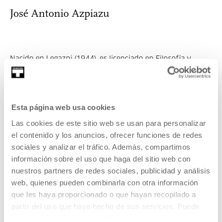
José Antonio Azpiazu
Nacido en Legazpi (1944), es licenciado en Filosofía y
Letras por la Universidad Complutense...
MÁS INFORMACIÓN
Invitados/as
Esta página web usa cookies
Las cookies de este sitio web se usan para personalizar
Nora Olazabal
el contenido y los anuncios, ofrecer funciones de redes
sociales y analizar el tráfico. Además, compartimos
información sobre el uso que haga del sitio web con
nuestros partners de redes sociales, publicidad y análisis
Nora Olazabal (Zarautz, 1983). Licenciada en Medicina
web, quienes pueden combinarla con otra información
(Universidad de Navarra 2001-2007). Es...
que les haya proporcionado o que hayan recopilado a
partir del uso que haya hecho de sus servicios. Puede
MÁS INFORMACIÓN
obtener más información
AQUÍ