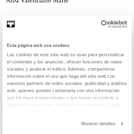
Alba Valenciano Mañe
Historiadora y antropóloga, ha trabajado durante la última
década sobre aspectos diversos de...
Esta página web usa cookies
MÁS INFORMACIÓN
Las cookies de este sitio web se usan para personalizar
el contenido y los anuncios, ofrecer funciones de redes
sociales y analizar el tráfico. Además, compartimos
Pertenece a Proyecto:
información sobre el uso que haga del sitio web con
nuestros partners de redes sociales, publicidad y análisis
Estimulantes, colonialismo y
web, quienes pueden combinarla con otra información
cruce de itinerarios entre
que les haya proporcionado o que hayan recopilado a
Guinea Ecuatorial y el País
partir del uso que haya hecho de sus servicios. Puede
Vasco
obtener más información
AQUÍ
Mostrar detalles
VER PROYECTO