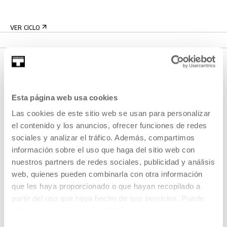
VER CICLO
Esta página web usa cookies
Las cookies de este sitio web se usan para personalizar
el contenido y los anuncios, ofrecer funciones de redes
sociales y analizar el tráfico. Además, compartimos
REGÍSTRATE AL BOLETÍN
información sobre el uso que haga del sitio web con
AGENDA
nuestros partners de redes sociales, publicidad y análisis
web, quienes pueden combinarla con otra información
VISÍTANOS
que les haya proporcionado o que hayan recopilado a
partir del uso que haya hecho de sus servicios. Puede
CONTACTO Y HORARIOS
obtener más información
AQUÍ
CÓMO LLEGAR