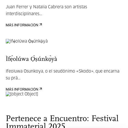
Juan Ferrer y Natalia Cabrera son artistas
interdisciplinares...
MÁS INFORMACIÓN
Ìfẹ́olúwa Ọ̀ṣúnkọ̀yà
Ifeoluwa Osunkoya, o el seudónimo «Skodo», que encarna
su prá...
MÁS INFORMACIÓN
Pertenece a Encuentro: Festival
Immaterial 2025