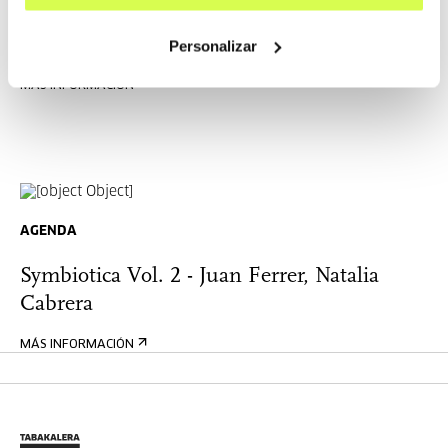
AGENDA
Agents of Èṣù's Quantum World
Personalizar
MÁS INFORMACIÓN
AGENDA
Symbiotica Vol. 2 - Juan Ferrer, Natalia
Cabrera
MÁS INFORMACIÓN