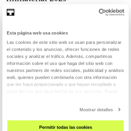
Nueva edición del festival experimental centrado en
explorar nuevos paradigmas en lo digital.
Esta página web usa cookies
VER ENCUENTRO
Las cookies de este sitio web se usan para personalizar
Contenido relacionado
el contenido y los anuncios, ofrecer funciones de redes
sociales y analizar el tráfico. Además, compartimos
información sobre el uso que haga del sitio web con
AGENDA
nuestros partners de redes sociales, publicidad y análisis
Currents - Géraldine Honauer
web, quienes pueden combinarla con otra información
que les haya proporcionado o que hayan recopilado a
MÁS INFORMACIÓN
partir del uso que haya hecho de sus servicios. Puede
obtener más información
AQUÍ
Mostrar detalles
Permitir todas las cookies