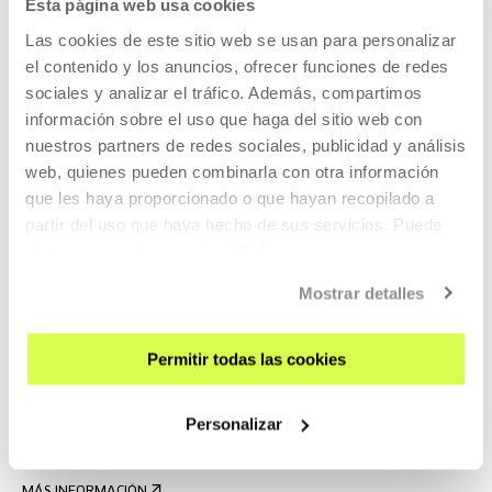
¿Y si fuéramos Fitzcarraldo en tiempos de
Esta página web usa cookies
algoritmos? Karlos G. Liberal
Las cookies de este sitio web se usan para personalizar
el contenido y los anuncios, ofrecer funciones de redes
sociales y analizar el tráfico. Además, compartimos
información sobre el uso que haga del sitio web con
VER TODOS
nuestros partners de redes sociales, publicidad y análisis
web, quienes pueden combinarla con otra información
que les haya proporcionado o que hayan recopilado a
partir del uso que haya hecho de sus servicios. Puede
Contenido relacionado
obtener más información
AQUÍ
Mostrar detalles
VER, LEER, ESCUCHAR
Immaterial 2025 - Prolapso de internet.
Permitir todas las cookies
Chronically online por siempre y para
siempre. Podcast en directo de Soy Una
Personalizar
Pringada y Junior Healy