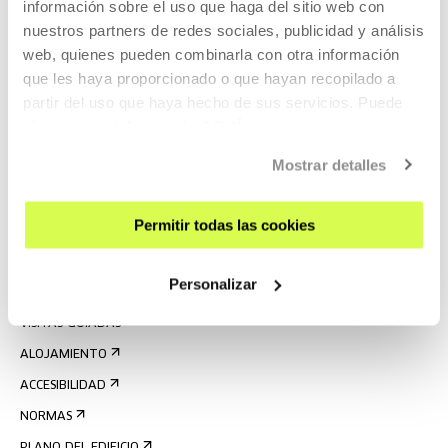
información sobre el uso que haga del sitio web con
nuestros partners de redes sociales, publicidad y análisis
web, quienes pueden combinarla con otra información
que les haya proporcionado o que hayan recopilado a
partir del uso que haya hecho de sus servicios. Puede
obtener más información
AQUÍ
REGÍSTRATE AL BOLETÍN
Mostrar detalles
AGENDA
Permitir todas las cookies
VISÍTANOS
CONTACTO Y HORARIOS
Personalizar
CÓMO LLEGAR
VISITAS GUIADAS
ALOJAMIENTO
ACCESIBILIDAD
NORMAS