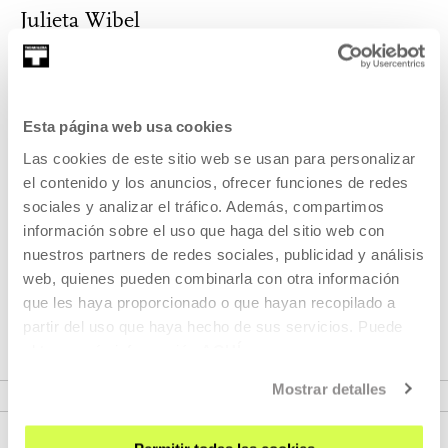
Julieta Wibel
Considera su vida una performance, y a sí misma, una ob...
MÁS INFORMACIÓN
Esta página web usa cookies
Las cookies de este sitio web se usan para personalizar
el contenido y los anuncios, ofrecer funciones de redes
Pertenece a Encuentro: Festival
sociales y analizar el tráfico. Además, compartimos
Immaterial 2024
información sobre el uso que haga del sitio web con
nuestros partners de redes sociales, publicidad y análisis
web, quienes pueden combinarla con otra información
Nueva edición del festival experimental centrado en
que les haya proporcionado o que hayan recopilado a
explorar nuevos paradigmas en lo digital.
partir del uso que haya hecho de sus servicios. Puede
obtener más información
AQUÍ
VER ENCUENTRO
Mostrar detalles