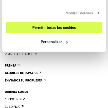
VISÍTANOS
obtener más información
AQUÍ
CONTACTO Y HORARIOS
Mostrar detalles
CÓMO LLEGAR
VISITAS GUIADAS
Permitir todas las cookies
ALOJAMIENTO
ACCESIBILIDAD
Personalizar
NORMAS
PLANO DEL EDIFICIO
PRENSA
ALQUILER DE ESPACIOS
ENVÍANOS TU PROPUESTA
QUIÉNES SOMOS
CONÓCENOS
EL EDIFICIO