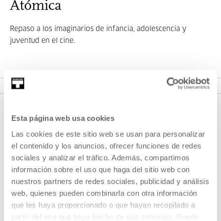
Atómica
Repaso a los imaginarios de infancia, adolescencia y
juventud en el cine.
VER CICLO
Esta página web usa cookies
Las cookies de este sitio web se usan para personalizar
el contenido y los anuncios, ofrecer funciones de redes
sociales y analizar el tráfico. Además, compartimos
información sobre el uso que haga del sitio web con
nuestros partners de redes sociales, publicidad y análisis
REGÍSTRATE AL BOLETÍN
web, quienes pueden combinarla con otra información
AGENDA
que les haya proporcionado o que hayan recopilado a
partir del uso que haya hecho de sus servicios. Puede