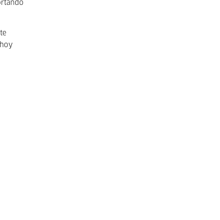
ortando
te
 hoy