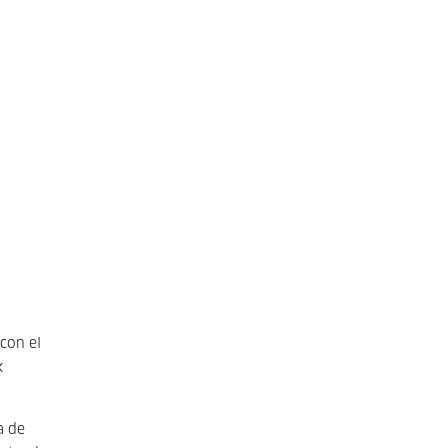
 con el
k
a de