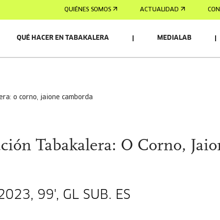
QUIÉNES SOMOS
ACTUALIDAD
CON
QUÉ HACER EN TABAKALERA
MEDIALAB
era: o corno, jaione camborda
ción Tabakalera: O Corno, Jaio
023, 99', GL SUB. ES