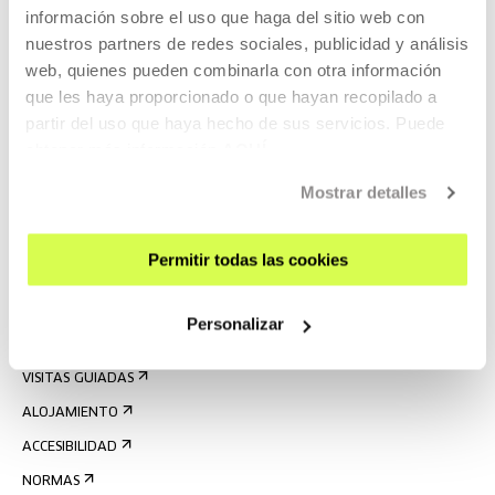
información sobre el uso que haga del sitio web con
nuestros partners de redes sociales, publicidad y análisis
web, quienes pueden combinarla con otra información
que les haya proporcionado o que hayan recopilado a
partir del uso que haya hecho de sus servicios. Puede
obtener más información
AQUÍ
Mostrar detalles
REGÍSTRATE AL BOLETÍN
AGENDA
Permitir todas las cookies
VISÍTANOS
CONTACTO Y HORARIOS
Personalizar
CÓMO LLEGAR
VISITAS GUIADAS
ALOJAMIENTO
ACCESIBILIDAD
NORMAS