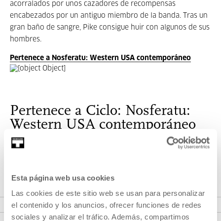
acorralados por unos cazadores de recompensas
encabezados por un antiguo miembro de la banda. Tras un
gran baño de sangre, Pike consigue huir con algunos de sus
hombres.
Pertenece a Nosferatu: Western USA contemporáneo
Pertenece a Ciclo: Nosferatu:
Western USA contemporáneo
La pantalla de Nosferatu se abre en 2024 a los escenarios
abiertos del
western
contemporáneo.
Esta página web usa cookies
Las cookies de este sitio web se usan para personalizar
VER CICLO
el contenido y los anuncios, ofrecer funciones de redes
sociales y analizar el tráfico. Además, compartimos