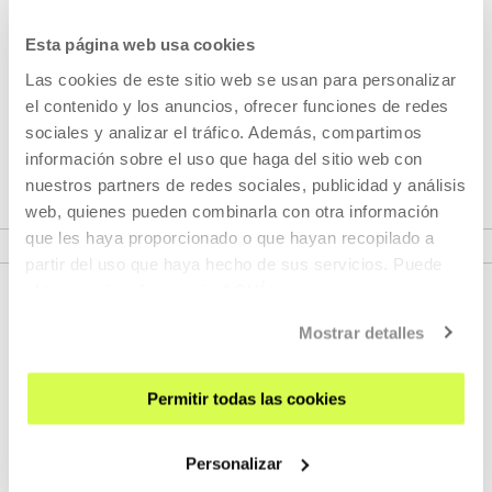
artista plástico añorgatarra con una t...
Esta página web usa cookies
MÁS INFORMACIÓN
Las cookies de este sitio web se usan para personalizar
el contenido y los anuncios, ofrecer funciones de redes
sociales y analizar el tráfico. Además, compartimos
Pertenece a Proyecto: Atlas
información sobre el uso que haga del sitio web con
nuestros partners de redes sociales, publicidad y análisis
web, quienes pueden combinarla con otra información
VER PROYECTO
que les haya proporcionado o que hayan recopilado a
partir del uso que haya hecho de sus servicios. Puede
obtener más información
AQUÍ
Mostrar detalles
Permitir todas las cookies
Personalizar
REGÍSTRATE AL BOLETÍN