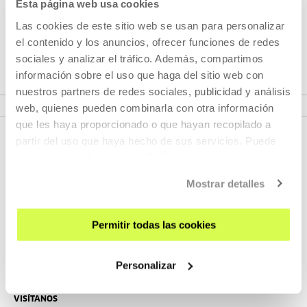
Esta página web usa cookies
Todas las historias tienen un principio. Pero no hay una
Las cookies de este sitio web se usan para personalizar
única historia. Al narrarlas, las historias se crean palabra a
el contenido y los anuncios, ofrecer funciones de redes
palabra. Película a película en el caso de la historia del cine.
sociales y analizar el tráfico. Además, compartimos
información sobre el uso que haga del sitio web con
nuestros partners de redes sociales, publicidad y análisis
VER CICLO
web, quienes pueden combinarla con otra información
que les haya proporcionado o que hayan recopilado a
partir del uso que haya hecho de sus servicios. Puede
obtener más información
AQUÍ
Mostrar detalles
Permitir todas las cookies
REGÍSTRATE AL BOLETÍN
Personalizar
AGENDA
VISÍTANOS