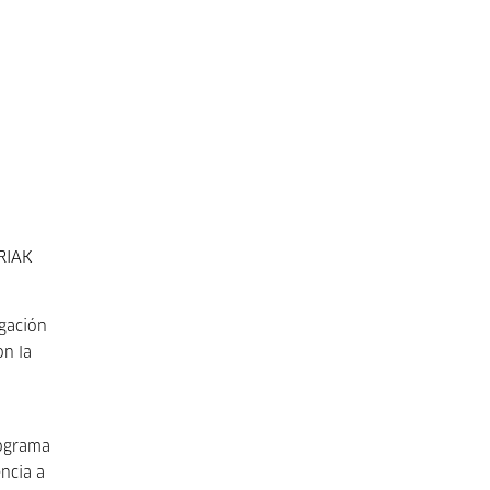
RRIAK
lgación
on la
rograma
ncia a