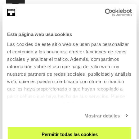
Esta página web usa cookies
REGÍSTRATE AL BOLETÍN
Las cookies de este sitio web se usan para personalizar
AGENDA
el contenido y los anuncios, ofrecer funciones de redes
sociales y analizar el tráfico. Además, compartimos
VISÍTANOS
información sobre el uso que haga del sitio web con
CONTACTO Y HORARIOS
nuestros partners de redes sociales, publicidad y análisis
web, quienes pueden combinarla con otra información
CÓMO LLEGAR
que les haya proporcionado o que hayan recopilado a
VISITAS GUIADAS
partir del uso que haya hecho de sus servicios. Puede
ALOJAMIENTO
obtener más información
AQUÍ
ACCESIBILIDAD
Mostrar detalles
NORMAS
PLANO DEL EDIFICIO
Permitir todas las cookies