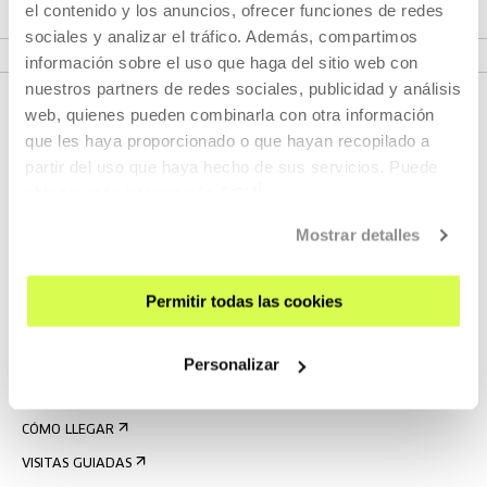
el contenido y los anuncios, ofrecer funciones de redes
VER PROYECTO
sociales y analizar el tráfico. Además, compartimos
información sobre el uso que haga del sitio web con
nuestros partners de redes sociales, publicidad y análisis
web, quienes pueden combinarla con otra información
que les haya proporcionado o que hayan recopilado a
partir del uso que haya hecho de sus servicios. Puede
obtener más información
AQUÍ
Mostrar detalles
REGÍSTRATE AL BOLETÍN
Permitir todas las cookies
AGENDA
Personalizar
VISÍTANOS
CONTACTO Y HORARIOS
CÓMO LLEGAR
VISITAS GUIADAS