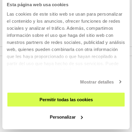
Esta página web usa cookies
Cadabra-Abra
es un ciclo que repasa la relación del cine
Las cookies de este sitio web se usan para personalizar
con la magia, lo oculto, la espiritualidad, los rituales, lo
el contenido y los anuncios, ofrecer funciones de redes
sagrado, los conjuros y las apariciones-desapariciones.
sociales y analizar el tráfico. Además, compartimos
información sobre el uso que haga del sitio web con
nuestros partners de redes sociales, publicidad y análisis
VER CICLO
web, quienes pueden combinarla con otra información
que les haya proporcionado o que hayan recopilado a
partir del uso que haya hecho de sus servicios. Puede
obtener más información
AQUÍ
Mostrar detalles
Permitir todas las cookies
REGÍSTRATE AL BOLETÍN
Personalizar
AGENDA