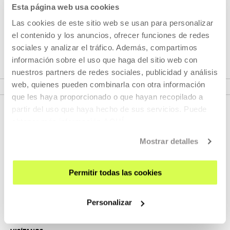
Festival de San Sebastián abierta a las propuestas
Esta página web usa cookies
cinematográficas más variadas, sorprendentes y
Las cookies de este sitio web se usan para personalizar
apetecibles del año en la que no existen normas formales
el contenido y los anuncios, ofrecer funciones de redes
ni limitaciones temáticas.
sociales y analizar el tráfico. Además, compartimos
información sobre el uso que haga del sitio web con
nuestros partners de redes sociales, publicidad y análisis
VER CICLO
web, quienes pueden combinarla con otra información
que les haya proporcionado o que hayan recopilado a
partir del uso que haya hecho de sus servicios. Puede
obtener más información
AQUÍ
Mostrar detalles
Permitir todas las cookies
REGÍSTRATE AL BOLETÍN
Personalizar
AGENDA