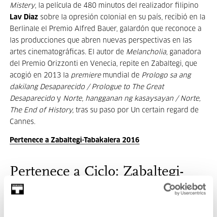
Mistery
, la película de 480 minutos del realizador filipino
Lav Diaz
sobre la opresión colonial en su país, recibió en la
Berlinale el Premio Alfred Bauer, galardón que reconoce a
las producciones que abren nuevas perspectivas en las
artes cinematográficas. El autor de
Melancholia
, ganadora
del Premio Orizzonti en Venecia, repite en Zabaltegi, que
acogió en 2013 la
premiere
mundial de
Prologo sa ang
dakilang Desaparecido / Prologue to The Great
Desaparecido
y
Norte, hangganan ng kasaysayan / Norte,
The End of History,
tras su paso por Un certain regard de
Cannes.
Pertenece a Zabaltegi-Tabakalera 2016
Pertenece a Ciclo: Zabaltegi-
Tabakalera 2016
Zabaltegi-Tabakalera es una sección competitiva del