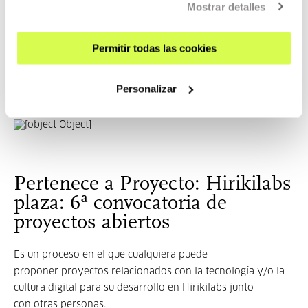
fabricación digital
Mostrar detalles
Andoni Munduate + Javi Garrido + Jon Aldalur // VACUUM
FORMING
Permitir todas las cookies
Resumen: Maquina para termoconformar al vacío
Necesitamos: Diseño industrial, electrónica.
Personalizar
Pertenece a Hirikilabs plaza: 6ª convocatoria de proyectos
abiertos
Pertenece a Proyecto: Hirikilabs
plaza: 6ª convocatoria de
proyectos abiertos
Es un proceso en el que cualquiera puede
proponer proyectos relacionados con la tecnología y/o la
cultura digital para su desarrollo en Hirikilabs junto
con otras personas.