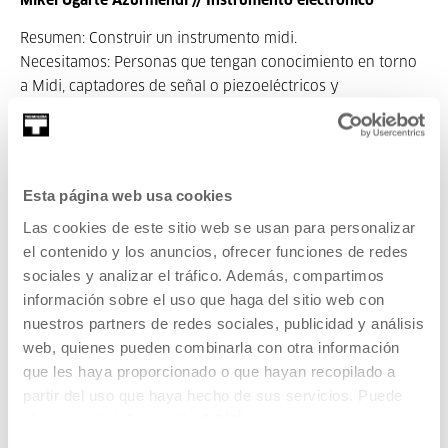
Mikel Ugarte Azurmendi // Instrumento electrónico
Resumen: Construir un instrumento midi.
Necesitamos: Personas que tengan conocimiento en torno
a Midi, captadores de señal o piezoeléctricos y
programación,
Carlos Pérez Miguel // Digitalizar una cámara reflex bifocal
Resumen: La idea es construir un módulo acoplable a la
Esta página web usa cookies
parte trasera de la cámara que sustituya a la película y que
se encargue de registrar la foto y almacenarla en algún
Las cookies de este sitio web se usan para personalizar
medio de almacenamiento
el contenido y los anuncios, ofrecer funciones de redes
Necesitamos: Conocimientos en diseño 3D, electrónica,
sociales y analizar el tráfico. Además, compartimos
óptica
información sobre el uso que haga del sitio web con
Eduardo Gutierrez Uranga // Modificación Skypointer
nuestros partners de redes sociales, publicidad y análisis
web, quienes pueden combinarla con otra información
Resumen: Diseño y fabricación de un localizador de objetos
que les haya proporcionado o que hayan recopilado a
celestes llamado "SKYPOINTER" que se encuentra en
partir del uso que haya hecho de sus servicios. Puede
desarrollo por un grupo de trabajo en Asturias.
obtener más información
AQUÍ
Necesitamos: Ilusión, conocimientos electrónica, diseño,