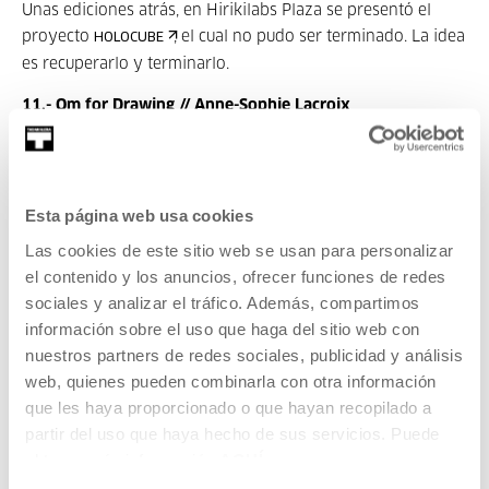
Unas ediciones atrás, en Hirikilabs Plaza se presentó el
proyecto
, el cual no pudo ser terminado. La idea
HOLOCUBE
es recuperarlo y terminarlo.
11.- Om for Drawing // Anne-Sophie Lacroix
Un proyecto que inició a partir de la práctica de yoga. El
mantra Aum/Om es generalmente cantado para iniciar y
acabar una secuencia. La idea es convertir el sonido del
Esta página web usa cookies
mantra por un proceso mecánico en surcos en arena, papel
Las cookies de este sitio web se usan para personalizar
u otro material.
el contenido y los anuncios, ofrecer funciones de redes
12.- Mesa de Luz // Gurutz Oiarzabal
sociales y analizar el tráfico. Además, compartimos
información sobre el uso que haga del sitio web con
La idea es diseñar y construir una mesa de luz para
nuestros partners de redes sociales, publicidad y análisis
calcografiado. En principio es un proyecto sencillo, pero tal
web, quienes pueden combinarla con otra información
vez con la colaboración de más personas se le puede dar
que les haya proporcionado o que hayan recopilado a
una vuelta.
partir del uso que haya hecho de sus servicios. Puede
13.- Vending DIY // Joseba Egia
obtener más información
AQUÍ