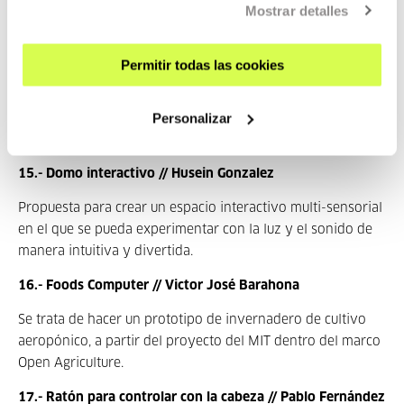
La idea es construir una máquina expendedora de hard-
Mostrar detalles
soft libre con la que aprender cómo funcionan estas
máquinas.
Permitir todas las cookies
14.- Secadero // María Edroso
Personalizar
Proyecto para construir un secadero en el que secar fruta,
verdura o flores.
15.- Domo interactivo // Husein Gonzalez
Propuesta para crear un espacio interactivo multi-sensorial
en el que se pueda experimentar con la luz y el sonido de
manera intuitiva y divertida.
16.- Foods Computer // Victor José Barahona
Se trata de hacer un prototipo de invernadero de cultivo
aeropónico, a partir del proyecto del MIT dentro del marco
Open Agriculture.
17.- Ratón para controlar con la cabeza // Pablo Fernández