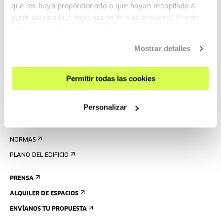
que les haya proporcionado o que hayan recopilado a
REGÍSTRATE AL BOLETÍN
partir del uso que haya hecho de sus servicios. Puede
AGENDA
obtener más información
AQUÍ
Mostrar detalles
VISÍTANOS
CONTACTO Y HORARIOS
Permitir todas las cookies
CÓMO LLEGAR
VISITAS GUIADAS
Personalizar
ALOJAMIENTO
ACCESIBILIDAD
NORMAS
PLANO DEL EDIFICIO
PRENSA
ALQUILER DE ESPACIOS
ENVÍANOS TU PROPUESTA