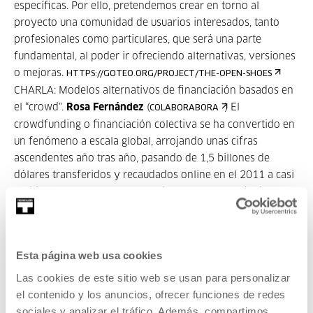
específicas. Por ello, pretendemos crear en torno al
proyecto una comunidad de usuarios interesados, tanto
profesionales como particulares, que será una parte
fundamental, al poder ir ofreciendo alternativas, versiones
o mejoras.
HTTPS://GOTEO.ORG/PROJECT/THE-OPEN-SHOES
CHARLA: Modelos alternativos de financiación basados en
el “crowd”.
Rosa Fernández
(
) El
COLABORABORA
crowdfunding o financiación colectiva se ha convertido en
un fenómeno a escala global, arrojando unas cifras
ascendentes año tras año, pasando de 1,5 billones de
dólares transferidos y recaudados online en el 2011 a casi
10 billones en el 2014 y estando presente en más de 160
países. Durante la sesión nos adentraremos en analizar
estos modelos de financiación, sus posibilidades y
requisitos para financiar proyectos tecnológicos.
Esta página web usa cookies
Comenzaremos explicando el concepto actual, un breve
recorrido por la historia, tipologías y algunos datos y
Las cookies de este sitio web se usan para personalizar
evolución. Después nos sumergiremos en el crowdfunding
el contenido y los anuncios, ofrecer funciones de redes
de recompensas, expondremos una batería de consejos
sociales y analizar el tráfico. Además, compartimos