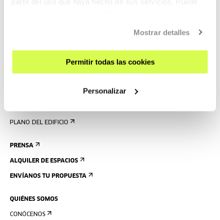
partir del uso que haya hecho de sus servicios. Puede
obtener más información
AQUÍ
VISÍTANOS
Mostrar detalles
CONTACTO Y HORARIOS
CÓMO LLEGAR
Permitir todas las cookies
VISITAS GUIADAS
ALOJAMIENTO
Personalizar
ACCESIBILIDAD
NORMAS
PLANO DEL EDIFICIO
PRENSA
ALQUILER DE ESPACIOS
ENVÍANOS TU PROPUESTA
QUIÉNES SOMOS
CONÓCENOS