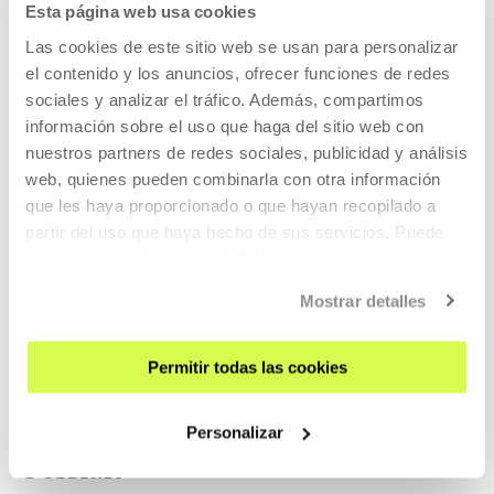
película "Nosotras·Ellas" fué estr...
Esta página web usa cookies
Las cookies de este sitio web se usan para personalizar
MÁS INFORMACIÓN
el contenido y los anuncios, ofrecer funciones de redes
sociales y analizar el tráfico. Además, compartimos
información sobre el uso que haga del sitio web con
nuestros partners de redes sociales, publicidad y análisis
Leonardo Van Dijl
web, quienes pueden combinarla con otra información
que les haya proporcionado o que hayan recopilado a
partir del uso que haya hecho de sus servicios. Puede
Leo van Dijl (1991, Bélgica) debutó con su cortometraje Get
obtener más información
AQUÍ
Ripped, galardonado con el ...
Mostrar detalles
MÁS INFORMACIÓN
Permitir todas las cookies
Pertenece a Proyecto: Ikusmira
Personalizar
berriak