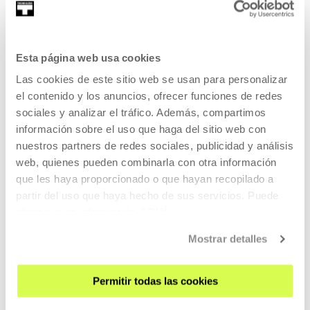
MÁS INFORMACIÓN
Esta página web usa cookies
Las cookies de este sitio web se usan para personalizar
el contenido y los anuncios, ofrecer funciones de redes
NOTICIAS
sociales y analizar el tráfico. Además, compartimos
información sobre el uso que haga del sitio web con
Laura Citarella, Alexandre Koberidze, Elena
nuestros partners de redes sociales, publicidad y análisis
López Riera, Damien Manivel, Kleber
web, quienes pueden combinarla con otra información
Mendonça Filho y Catarina Vasconcelos
que les haya proporcionado o que hayan recopilado a
tutorizan los proyectos de la novena edición
partir del uso que haya hecho de sus servicios. Puede
de Ikusmira Berriak
obtener más información
AQUÍ
Mostrar detalles
MÁS INFORMACIÓN
Permitir todas las cookies