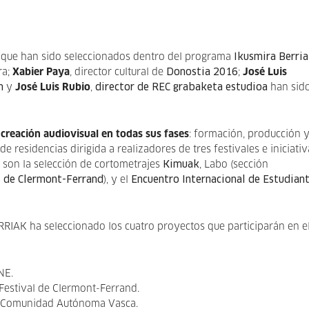
 que han sido seleccionados dentro del programa
Ikusmira Berri
ra;
Xabier Paya
, director cultural de
Donostia 2016
;
José Luis
n
y
José Luis Rubio
,
director de REC grabaketa estudioa
han sido
 creación audiovisual en todas sus fases
: formación, producción 
 residencias dirigida a realizadores de tres festivales e iniciativ
o son la selección de cortometrajes
Kimuak
, Labo (sección
s de Clermont-Ferrand
), y el
Encuentro Internacional de Estudian
RIAK ha seleccionado los cuatro proyectos que participarán en e
NE.
Festival de Clermont-Ferrand.
 la Comunidad Autónoma Vasca.