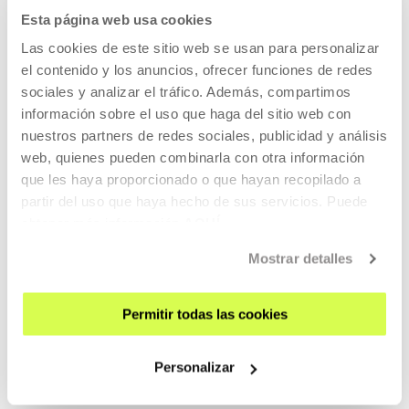
Esta página web usa cookies
OTRAS ACTIVIDADES QUE TE
Las cookies de este sitio web se usan para personalizar
PUEDEN INTERESAR
el contenido y los anuncios, ofrecer funciones de redes
sociales y analizar el tráfico. Además, compartimos
información sobre el uso que haga del sitio web con
Convocatoria abierta
nuestros partners de redes sociales, publicidad y análisis
web, quienes pueden combinarla con otra información
que les haya proporcionado o que hayan recopilado a
CINE Y AUDIOVISUAL
partir del uso que haya hecho de sus servicios. Puede
1 JUL 2026 (12:00) - 1 SEP 2026 (12:00)
obtener más información
AQUÍ
Convocatoria: Ikusmira Berriak 2027
Mostrar detalles
Ikusmira Berriak es un programa de residencias para
cineastas que apoya e impulsa el talento emergente y la
Permitir todas las cookies
creación audiovisual.
LEER MÁS
Personalizar