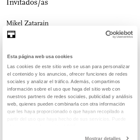
Invitados/as
Mikel Zatarain
Guionista y realizador donostiarra. Alumno de cineastas
Esta página web usa cookies
como Víctor Erice, Abbas Kiarostami ...
Las cookies de este sitio web se usan para personalizar
MÁS INFORMACIÓN
el contenido y los anuncios, ofrecer funciones de redes
sociales y analizar el tráfico. Además, compartimos
Pertenece a Programa: Talleres
información sobre el uso que haga del sitio web con
nuestros partners de redes sociales, publicidad y análisis
de verano
web, quienes pueden combinarla con otra información
que les haya proporcionado o que hayan recopilado a
¿Quieres pasar el verano fresco y descubriendo nuevas
partir del uso que haya hecho de sus servicios. Puede
cosas? Si estas entre los 10 y 110 años esta es tu
obtener más información
AQUÍ
oportunidad.
Mostrar detalles