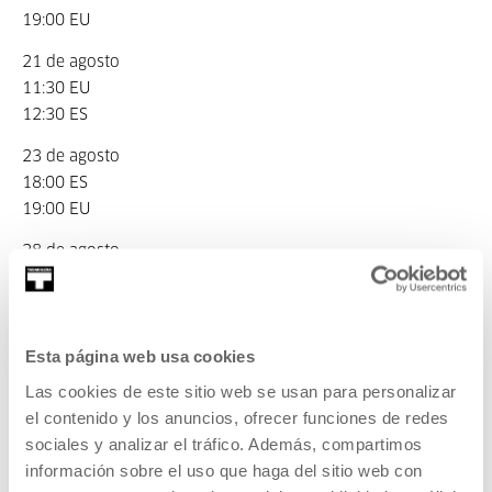
19:00 EU
21 de agosto
11:30 EU
12:30 ES
23 de agosto
18:00 ES
19:00 EU
28 de agosto
11:30 EU
12:30 ES
30 de agosto
Esta página web usa cookies
18:00 ES
Las cookies de este sitio web se usan para personalizar
19:00 EU
el contenido y los anuncios, ofrecer funciones de redes
4 de septiembre
sociales y analizar el tráfico. Además, compartimos
11:30 EU
información sobre el uso que haga del sitio web con