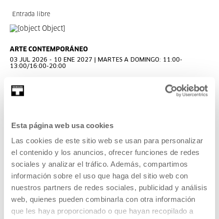
Entrada libre
ARTE CONTEMPORÁNEO
03 JUL 2026 - 10 ENE 2027 | MARTES A DOMINGO: 11:00-
13:00/16:00-20:00
KOOPERATIBA
Una exposición de Carla Filipe y Taxio Ardanaz.
Esta página web usa cookies
LEER MÁS
Las cookies de este sitio web se usan para personalizar
el contenido y los anuncios, ofrecer funciones de redes
Entrada libre
sociales y analizar el tráfico. Además, compartimos
información sobre el uso que haga del sitio web con
nuestros partners de redes sociales, publicidad y análisis
ARTE CONTEMPORÁNEO
web, quienes pueden combinarla con otra información
17 JUL 2026 - 12 OCT 2026 | MARTES A DOMINGO: 11:00-20:00
que les haya proporcionado o que hayan recopilado a