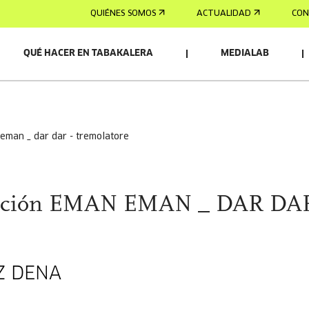
QUIÉNES SOMOS
ACTUALIDAD
CON
QUÉ HACER EN TABAKALERA
MEDIALAB
NADO
COLABORADOR:
 eman _ dar dar - tremolatore
lación EMAN EMAN _ DAR DAR
Z DENA