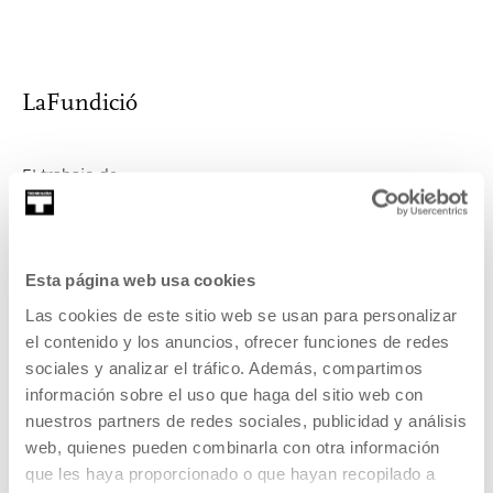
LaFundició
El trabajo de
MÁS INFORMACIÓN
Esta página web usa cookies
Las cookies de este sitio web se usan para personalizar
Fabra i Coats: Fàbrica de Creació
el contenido y los anuncios, ofrecer funciones de redes
sociales y analizar el tráfico. Además, compartimos
información sobre el uso que haga del sitio web con
MÁS INFORMACIÓN
nuestros partners de redes sociales, publicidad y análisis
web, quienes pueden combinarla con otra información
que les haya proporcionado o que hayan recopilado a