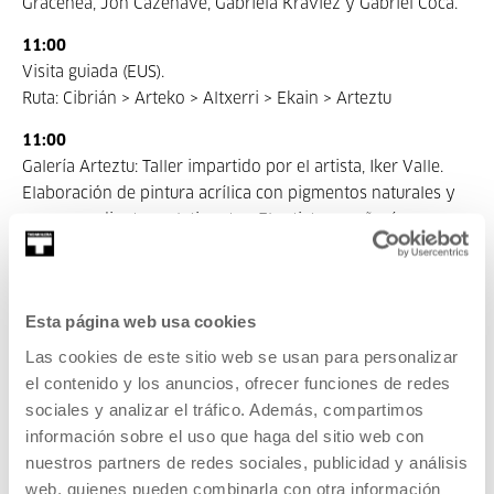
Gracenea, Jon Cazenave, Gabriela Kraviez y Gabriel Coca.
11:00
Visita guiada (EUS).
Ruta: Cibrián > Arteko > Altxerri > Ekain > Arteztu
11:00
Galería Arteztu: Taller impartido por el artista, Iker Valle.
Elaboración de pintura acrílica con pigmentos naturales y
correspondientes aglutinantes. El artista enseñará a
elaborar acrílicos y nos hablará de sus investigaciones en
la elaboración de la pintura acrílica que utiliza en sus
propias obras, la influencia de las proporciones utilizadas,
Esta página web usa cookies
las diferentes densidades, texturas de los pigmentos…
Las cookies de este sitio web se usan para personalizar
16:00
el contenido y los anuncios, ofrecer funciones de redes
Visita guiada (ES).
sociales y analizar el tráfico. Además, compartimos
Ruta: Arteztu > Ekain > Altxerri > Arteko > Cibrian
información sobre el uso que haga del sitio web con
nuestros partners de redes sociales, publicidad y análisis
18:00
web, quienes pueden combinarla con otra información
Encuentro en la galería Ekain.