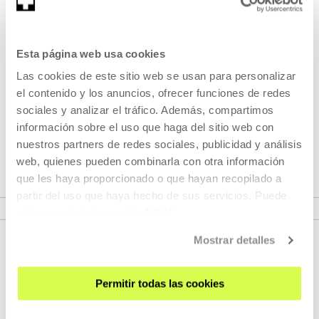
Pertenece a Ciclo: Desde el
principio. Historias del cine
Esta página web usa cookies
feminista
Las cookies de este sitio web se usan para personalizar
el contenido y los anuncios, ofrecer funciones de redes
sociales y analizar el tráfico. Además, compartimos
Todas las historias tienen un principio. Pero no hay una
información sobre el uso que haga del sitio web con
única historia. Al narrarlas, las historias se crean palabra a
nuestros partners de redes sociales, publicidad y análisis
palabra. Película a película en el caso de la historia del cine.
web, quienes pueden combinarla con otra información
que les haya proporcionado o que hayan recopilado a
VER CICLO
partir del uso que haya hecho de sus servicios. Puede
obtener más información
AQUÍ
Mostrar detalles
Permitir todas las cookies