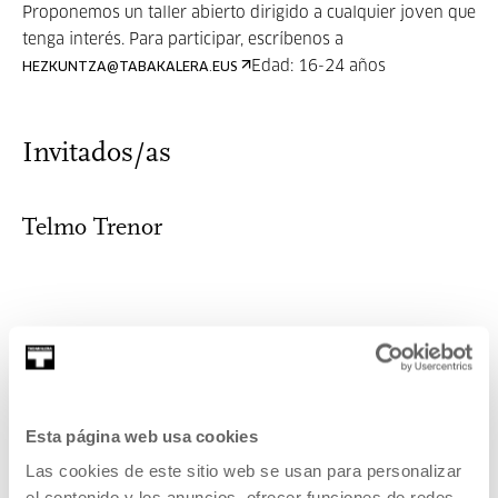
Proponemos un taller abierto dirigido a cualquier joven que
tenga interés.
Para participar, escríbenos a
Edad: 16-24 años
HEZKUNTZA@TABAKALERA.EUS
Invitados/as
Telmo Trenor
Esta página web usa cookies
Es ante todo un amante incondicional de la música negra y
sus derivados. Sus...
Las cookies de este sitio web se usan para personalizar
el contenido y los anuncios, ofrecer funciones de redes