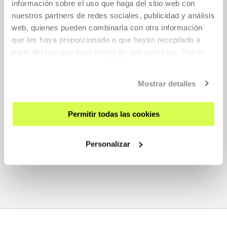
información sobre el uso que haga del sitio web con
nuestros partners de redes sociales, publicidad y análisis
web, quienes pueden combinarla con otra información
que les haya proporcionado o que hayan recopilado a
ADJUNTA PDF *
partir del uso que haya hecho de sus servicios. Puede
ADJUNTA EL PDF (IMPORTANTE: MÁXIMO 10MB Y
obtener más información
AQUÍ
10 PÁGINAS)
*
Mostrar detalles
Permitir todas las cookies
ACEPTO EL ACUERDO DE PROTECCIÓN DE DATOS
*
Personalizar
ENVIAR