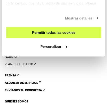
AGENDA
partir del uso que haya hecho de sus servicios. Puede
obtener más información
AQUÍ
VISÍTANOS
Mostrar detalles
CONTACTO Y HORARIOS
CÓMO LLEGAR
Permitir todas las cookies
VISITAS GUIADAS
ALOJAMIENTO
Personalizar
ACCESIBILIDAD
NORMAS
PLANO DEL EDIFICIO
PRENSA
ALQUILER DE ESPACIOS
ENVÍANOS TU PROPUESTA
QUIÉNES SOMOS