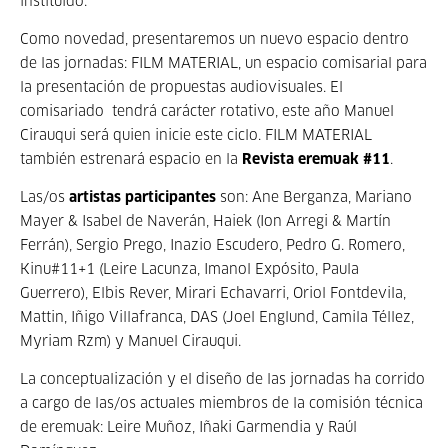
instituido.
Como novedad, presentaremos un nuevo espacio dentro
de las jornadas: FILM MATERIAL, un espacio comisarial para
la presentación de propuestas audiovisuales. El
comisariado tendrá carácter rotativo, este año Manuel
Cirauqui será quien inicie este ciclo. FILM MATERIAL
también estrenará espacio en la
Revista eremuak #11
.
Las/os
artistas participantes
son: Ane Berganza, Mariano
Mayer & Isabel de Naverán, Haiek (Ion Arregi & Martín
Ferrán), Sergio Prego, Inazio Escudero, Pedro G. Romero,
Kinu#11+1 (Leire Lacunza, Imanol Expósito, Paula
Guerrero), Elbis Rever, Mirari Echavarri, Oriol Fontdevila,
Mattin, Iñigo Villafranca, DAS (Joel Englund, Camila Téllez,
Myriam Rzm) y Manuel Cirauqui.
La conceptualización y el diseño de las jornadas ha corrido
a cargo de las/os actuales miembros de la comisión técnica
de eremuak: Leire Muñoz, Iñaki Garmendia y Raúl