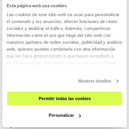
17.00h
Esta página web usa cookies
ORIOL FONTDEVILA
Las cookies de este sitio web se usan para personalizar
La literalidad nunca es bella (ni en el arte ni en la
el contenido y los anuncios, ofrecer funciones de redes
mediación)
sociales y analizar el tráfico. Además, compartimos
información sobre el uso que haga del sitio web con
nuestros partners de redes sociales, publicidad y análisis
17.45
web, quienes pueden combinarla con otra información
IÑIGO VILLAFRANCA
que les haya proporcionado o que hayan recopilado a
ez pro gui
partir del uso que haya hecho de sus servicios. Puede
obtener más información
AQUÍ
18.15
Mostrar detalles
DESCANSO
18.30
Permitir todas las cookies
DAS
resting & resetting
Personalizar
Espacio 2deo